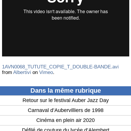
1AVN0068_TUTUTE_COPIE_T_DOUBLE-BANDE.avi
from
Albertivi
on
Vimeo
.
Dans la même rubrique
Retour sur le festival Auber Jazz Day
Carnaval d’Aubervilliers de 1998
Cinéma en plein air 2020
Défilé de couture du lycée d’Alembert