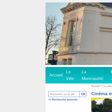
La
La
Accueil
Ville
Municipalité
Accueil
>
La cultu
Cinéma en
>>
Recherche avancée