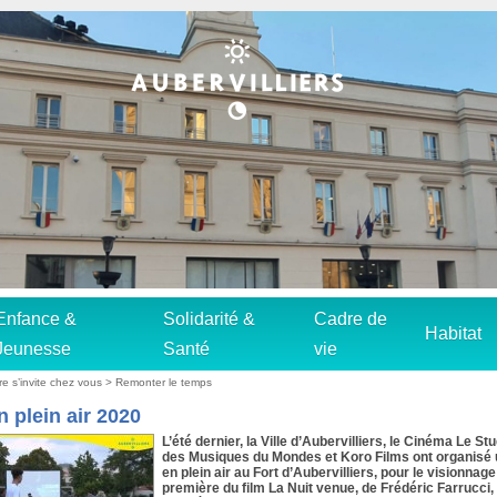
Enfance &
Solidarité &
Cadre de
Habitat
Jeunesse
Santé
vie
re s’invite chez vous
>
Remonter le temps
 plein air 2020
L’été dernier, la Ville d’Aubervilliers, le Cinéma Le Stu
des Musiques du Mondes et Koro Films ont organisé
en plein air au Fort d’Aubervilliers, pour le visionnage
première du film La Nuit venue, de Frédéric Farrucci, 