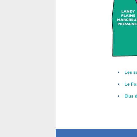
Les sa
Le Fo
Elus d