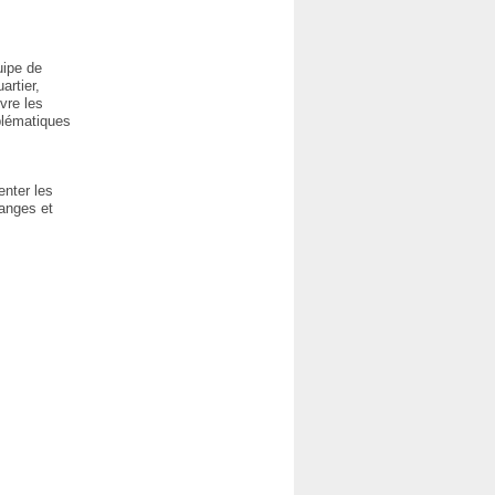
uipe de
artier,
vre les
blématiques
enter les
hanges et