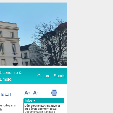
Economie &
Culture
Sports
Emploi
 local
Infos +
les citoyens
Démocratie participative et
du développement local
nts
Documentation française