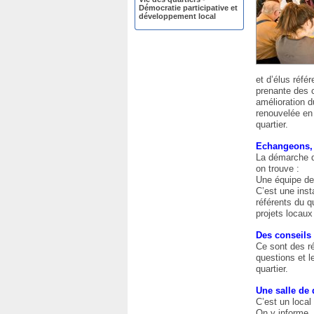
Démocratie participative et
développement local
et d’élus réfé
prenante des c
amélioration 
renouvelée en 
quartier.
Echangeons, 
La démarche qu
on trouve :
Une équipe de 
C’est une inst
référents du q
projets locaux
Des conseils 
Ce sont des ré
questions et l
quartier.
Une salle de 
C’est un local
On y informe, 