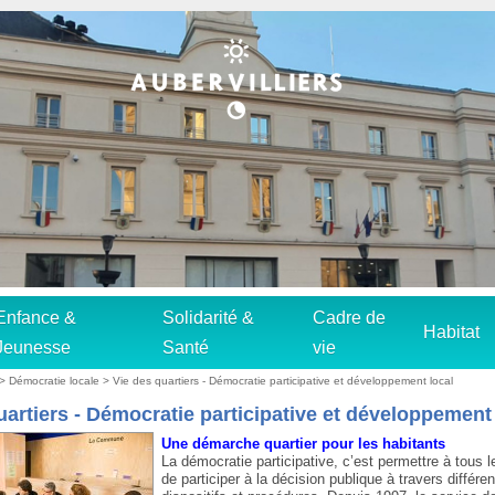
Enfance &
Solidarité &
Cadre de
Habitat
Jeunesse
Santé
vie
>
Démocratie locale
> Vie des quartiers - Démocratie participative et développement local
uartiers - Démocratie participative et développement
Une démarche quartier pour les habitants
La démocratie participative, c’est permettre à tous 
de participer à la décision publique à travers différe