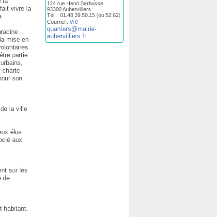
 la
124 rue Henri Barbusse
ait vivre la
93300 Aubervilliers
Tél. : 01.48.39.50.15 (ou 52.62)
a
vie-
Courriel :
quartiers@mairie-
nracine
aubervilliers.fr
 la mise en
olontaires
être partie
 urbains,
 charte
pour son
de la ville
eux élus
ocié aux
nt sur les
e de
t habitant.