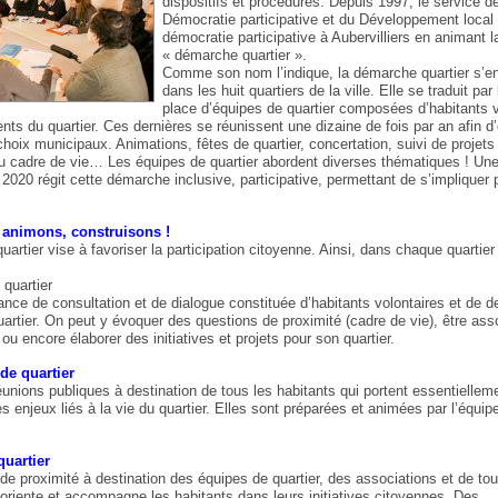
dispositifs et procédures. Depuis 1997, le service de
Démocratie participative et du Développement local f
démocratie participative à Aubervilliers en animant l
« démarche quartier ».
Comme son nom l’indique, la démarche quartier s’e
dans les huit quartiers de la ville. Elle se traduit par
place d’équipes de quartier composées d’habitants v
rents du quartier. Ces dernières se réunissent une dizaine de fois par an afin d’
hoix municipaux. Animations, fêtes de quartier, concertation, suivi de projets
du cadre de vie… Les équipes de quartier abordent diverses thématiques ! Une
2020 régit cette démarche inclusive, participative, permettant de s’impliquer 
animons, construisons !
artier vise à favoriser la participation citoyenne. Ainsi, dans chaque quartier 
quartier
ance de consultation et de dialogue constituée d’habitants volontaires et de d
uartier. On peut y évoquer des questions de proximité (cadre de vie), être ass
 ou encore élaborer des initiatives et projets pour son quartier.
de quartier
unions publiques à destination de tous les habitants qui portent essentielleme
es enjeux liés à la vie du quartier. Elles sont préparées et animées par l’équip
quartier
 de proximité à destination des équipes de quartier, des associations et de tou
oriente et accompagne les habitants dans leurs initiatives citoyennes. Des