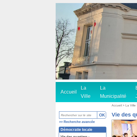
La
La
Accueil
Ville
Municipalité
Accueil
>
La Ville
Vie des q
>>
Recherche avancée
Démocratie locale
Vie des quartiers -