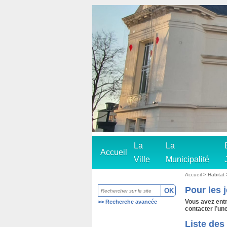
La
La
Accueil
Ville
Municipalité
Accueil
>
Habitat
Pour les 
Vous avez entr
>>
Recherche avancée
contacter l’un
Liste des