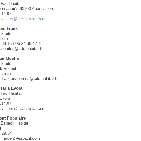
 Fac Habitat
an Jaurès 93300 Aubervilliers
1.14.07
rvilliers@fac-habitat.com
nne Frank
 Studéfi
obain
1.39.46 / 06.24.39.42.78
isse.rilos@cdc-habitat.fr
an Moulin
 Studéfi
ck Rochet
9.75.57
n-françois.pernes@cdc-habitat.fr
saria Evora
 Fac Habitat
 Evora
1.14.07
ervilliers@fac-habitat.com
ont Populaire
 Espacil Habitat
r
9.29.54
el.madeh@espacil.com