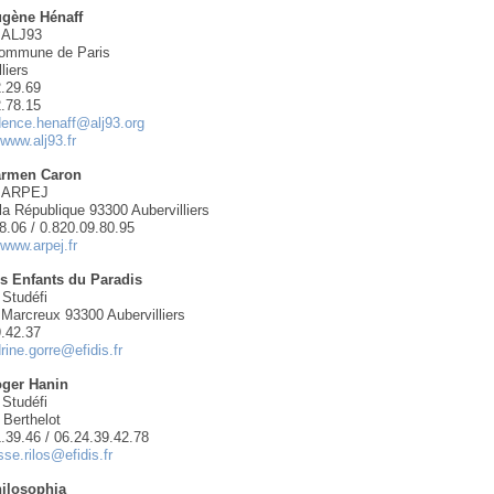
gène Hénaff
: ALJ93
Commune de Paris
liers
2.29.69
2.78.15
dence.henaff@alj93.org
:
www.alj93.fr
armen Caron
: ARPEJ
la République 93300 Aubervilliers
8.06 / 0.820.09.80.95
:
www.arpej.fr
s Enfants du Paradis
 Studéfi
Marcreux 93300 Aubervilliers
9.42.37
rine.gorre@efidis.fr
oger Hanin
 Studéfi
 Berthelot
1.39.46 / 06.24.39.42.78
isse.rilos@efidis.fr
ilosophia