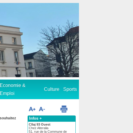
Economie &
Culture
Sports
Emploi
Infos +
 souhaitez
Cllaj 93 Ouest
Chez Alteralia
51, rue de la Commune de