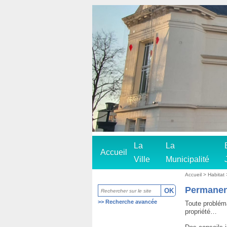
La
La
Accueil
Ville
Municipalité
Accueil
>
Habitat
Permanen
>>
Recherche avancée
Toute probléma
propriété…