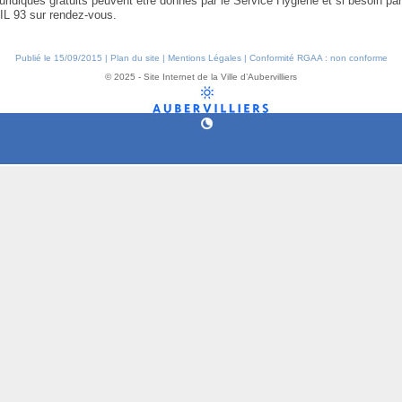
uridiques gratuits peuvent être donnés par le Service Hygiène et si besoin pa
IL 93 sur rendez-vous.
Publié le 15/09/2015 |
Plan du site
|
Mentions Légales
|
Conformité RGAA : non conforme
© 2025 - Site Internet de la Ville d’Aubervilliers