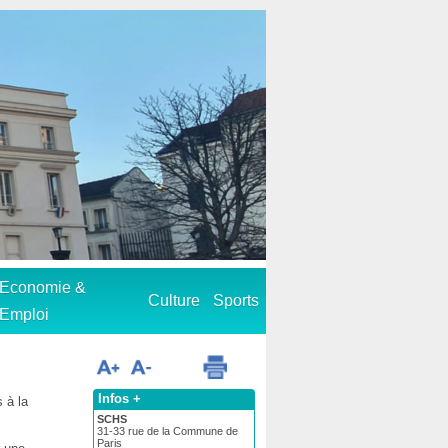
Economie &
Culture
Sports
Emploi
Infos +
s à la
SCHS
31-33 rue de la Commune de
Paris