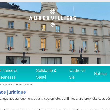
Enfance &
Solidarité &
Cadre de
Habitat
Jeunesse
Santé
vie
>
Logement
>
Habitat indigne
ce juridique
tique liée au logement ou à la copropriété, conflit locataire propriétaire, accè