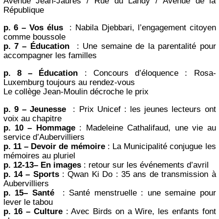
Avenue Jean-Jaurès / Rue du Landy / Avenue de la
République
p. 6 – Vos élus
: Nabila Djebbari, l’engagement citoyen
comme boussole
p. 7 – Éducation
: Une semaine de la parentalité pour
accompagner les familles
p. 8 – Éducation
: Concours d’éloquence : Rosa-
Luxemburg toujours au rendez-vous
Le collège Jean-Moulin décroche le prix
p. 9 – Jeunesse
: Prix Unicef : les jeunes lecteurs ont
voix au chapitre
p. 10 – Hommage
: Madeleine Cathalifaud, une vie au
service d’Aubervilliers
p. 11 – Devoir de mémoire
: La Municipalité conjugue les
mémoires au pluriel
p. 12-13– En images
: retour sur les événements d’avril
p. 14 – Sports
: Qwan Ki Do : 35 ans de transmission à
Aubervilliers
p. 15– Santé
: Santé menstruelle : une semaine pour
lever le tabou
p. 16 – Culture
: Avec Birds on a Wire, les enfants font