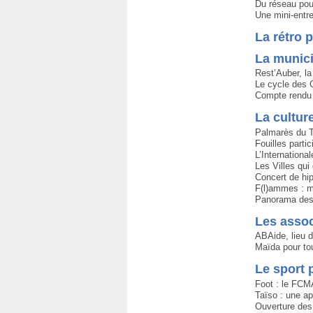
Du réseau pou
Une mini-entr
La rétro 
La munici
Rest’Auber, la 
Le cycle des 
Compte rendu 
La cultur
Palmarès du T
Fouilles partic
L’Internation
Les Villes qui 
Concert de hi
F(l)ammes : 
Panorama des
Les assoc
ABAide, lieu d
Maïda pour tou
Le sport 
Foot : le FC
Taïso : une a
Ouverture des