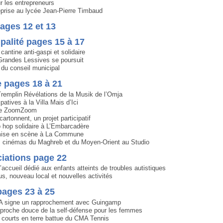
r les entrepreneurs
eprise au lycée Jean-Pierre Timbaud
pages 12 et 13
palité pages 15 à 17
cantine anti-gaspi et solidaire
Grandes Lessives se poursuit
du conseil municipal
e pages 18 à 21
remplin Révélations de la Musik de l’Omja
ipatives à la Villa Mais d’Ici
ale ZoomZoom
cartonnent, un projet participatif
p hop solidaire à L’Embarcadère
mise en scène à La Commune
 cinémas du Maghreb et du Moyen-Orient au Studio
iations page 22
’accueil dédié aux enfants atteints de troubles autistiques
s, nouveau local et nouvelles activités
pages 23 à 25
MA signe un rapprochement avec Guingamp
pproche douce de la self-défense pour les femmes
 courts en terre battue du CMA Tennis