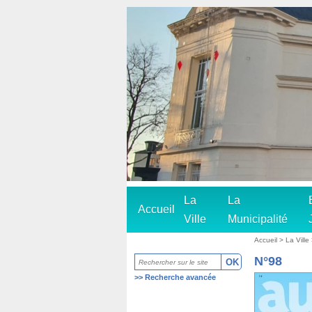
La
La
Accueil
Ville
Municipalité
Accueil
>
La Ville
N°98
>>
Recherche avancée