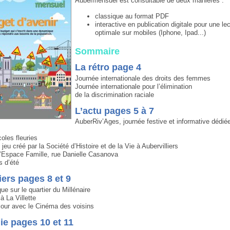
Aubermensuel est consultable de deux manières :
classique au format PDF
interactive en publication digitale pour une le
optimale sur mobiles (Iphone, Ipad...)
Sommaire
La rétro page 4
Journée internationale des droits des femmes
Journée internationale pour l’élimination
de la discrimination raciale
L’actu pages 5 à 7
AuberRiv’Ages, journée festive et informative dédié
oles fleuries
jeu créé par la Société d’Histoire et de la Vie à Aubervilliers
l’Espace Famille, rue Danielle Casanova
s d’été
iers pages 8 et 9
ue sur le quartier du Millénaire
à La Villette
jour avec le Cinéma des voisins
e pages 10 et 11