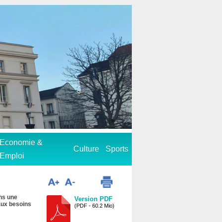
Economie &
Culture
Sports
Emploi
ans une
Version PDF
aux besoins
(PDF - 60.2 Mio)