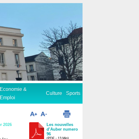
Economie &
Culture
Sports
Emploi
r 2026
Les nouvelles
d’Auber numero
96
(PDF - 13 Mio)