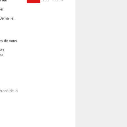
e feu
uer
 Démaillé,
ès de vous
ges
er
 plans de la