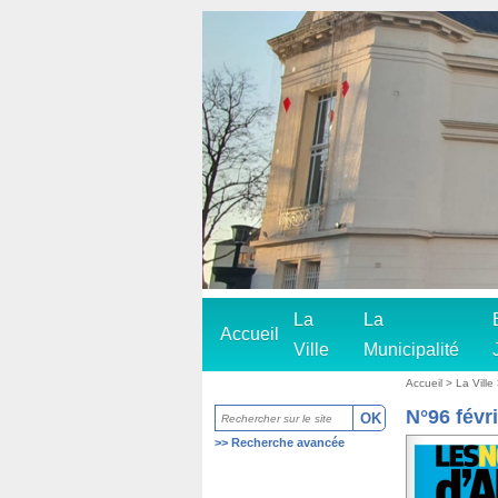
La
La
Accueil
Ville
Municipalité
Accueil
>
La Ville
N°96 févr
>>
Recherche avancée