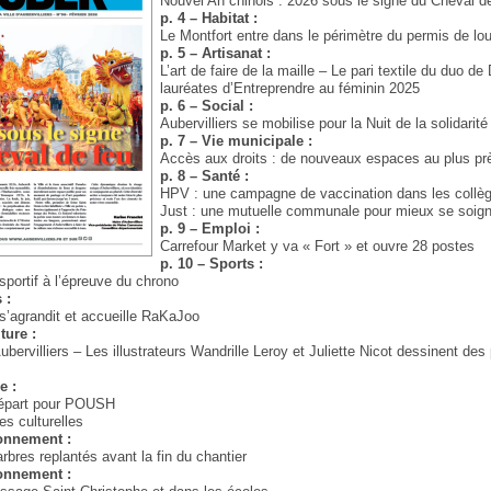
Nouvel An chinois : 2026 sous le signe du Cheval d
p. 4 – Habitat :
Le Montfort entre dans le périmètre du permis de lo
p. 5 – Artisanat :
L’art de faire de la maille – Le pari textile du duo de
lauréates d’Entreprendre au féminin 2025
p. 6 – Social :
Aubervilliers se mobilise pour la Nuit de la solidarité
p. 7 – Vie municipale :
Accès aux droits : de nouveaux espaces au plus pr
p. 8 – Santé :
HPV : une campagne de vaccination dans les collè
Just : une mutuelle communale pour mieux se soign
p. 9 – Emploi :
Carrefour Market y va « Fort » et ouvre 28 postes
p. 10 – Sports :
portif à l’épreuve du chrono
 :
s’agrandit et accueille RaKaJoo
ture :
bervilliers – Les illustrateurs Wandrille Leroy et Juliette Nicot dessinent des
e :
épart pour POUSH
s culturelles
ronnement :
arbres replantés avant la fin du chantier
ronnement :