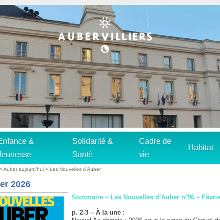
Enfance &
Solidarité &
Cadre de
Habitat
Jeunesse
Santé
vie
>
Auber aujourd’hui
>
Les Nouvelles d’Auber
ier 2026
Sommaire – Les Nouvelles d’Auber n°96 – Févrie
p. 2-3 – À la une :