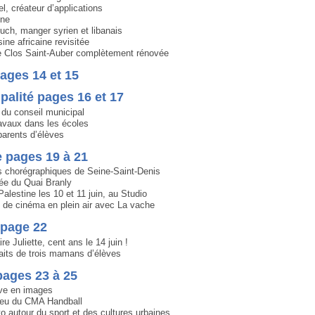
, créateur d’applications
one
uch, manger syrien et libanais
sine africaine revisitée
le Clos Saint-Auber complètement rénovée
pages 14 et 15
palité pages 16 et 17
du conseil municipal
ravaux dans les écoles
parents d’élèves
e pages 19 à 21
s chorégraphiques de Seine-Saint-Denis
ée du Quai Branly
Palestine les 10 et 11 juin, au Studio
de cinéma en plein air avec La vache
 page 22
e Juliette, cent ans le 14 juin !
haits de trois mamans d’élèves
pages 23 à 25
ive en images
feu du CMA Handball
 autour du sport et des cultures urbaines