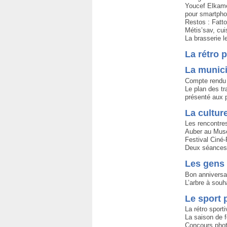
Youcef Elkamel
pour smartph
Restos : Fatto
Métis’sav, cui
La brasserie 
La rétro 
La munici
Compte rendu 
Le plan des t
présenté aux 
La cultur
Les rencontre
Auber au Mus
Festival Ciné-
Deux séances 
Les gens
Bon anniversair
L’arbre à sou
Le sport 
La rétro sport
La saison de 
Concours photo