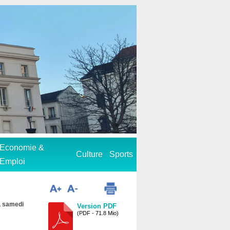
Economie &
Culture
Sports
Emploi
d, samedi
Version PDF
(PDF - 71.8 Mio)