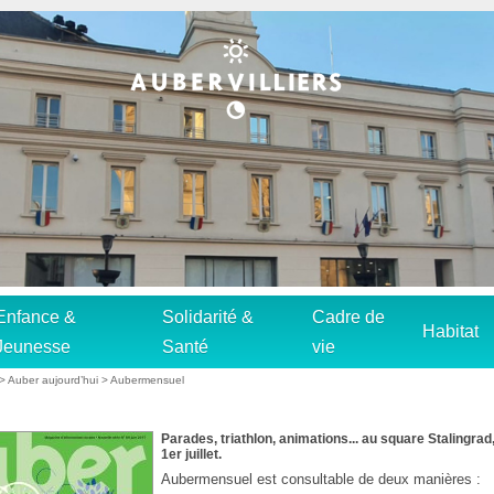
Enfance &
Solidarité &
Cadre de
Habitat
Jeunesse
Santé
vie
>
Auber aujourd’hui
>
Aubermensuel
Parades, triathlon, animations... au square Stalingra
1er juillet.
Aubermensuel est consultable de deux manières :