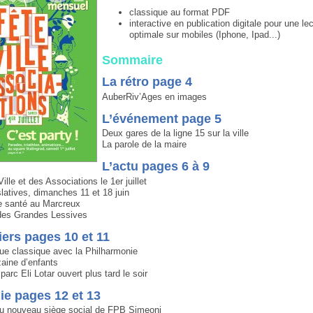
classique au format PDF
interactive en publication digitale pour une le
optimale sur mobiles (Iphone, Ipad...)
Sommaire
La rétro page 4
AuberRiv’Ages en images
L’événement page 5
Deux gares de la ligne 15 sur la ville
La parole de la maire
L’actu pages 6 à 9
ille et des Associations le 1er juillet
slatives, dimanches 11 et 18 juin
e santé au Marcreux
 des Grandes Lessives
iers pages 10 et 11
ue classique avec la Philharmonie
zaine d’enfants
parc Eli Lotar ouvert plus tard le soir
e pages 12 et 13
du nouveau siège social de FPB Simeoni