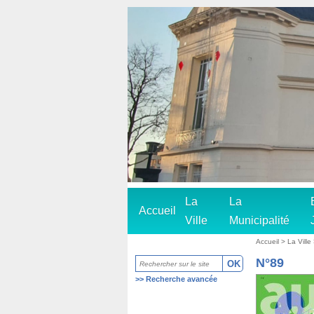
La
La
Accueil
Ville
Municipalité
Accueil
>
La Ville
N°89
>>
Recherche avancée