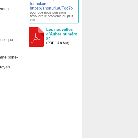
formulaire
:
https://shorturl.at/Fqo7o
gement
pour que nous puissions
résoudre le problème au plus
vite.
Les nouvelles
d’Auber numéro
84
publique
(PDF - 4.9 Mio)
mme porte-
itoyen