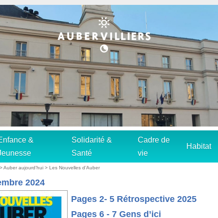
Enfance &
Solidarité &
Cadre de
Habitat
Jeunesse
Santé
vie
>
Auber aujourd’hui
>
Les Nouvelles d’Auber
embre 2024
Pages 2- 5 Rétrospective 2025
Pages 6 - 7 Gens d’ici