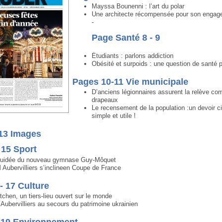
Mayssa Bounenni : l’art du polar
Une architecte récompensée pour son enga
-
Page Santé 8 - 9
Étudiants : parlons addiction
Obésité et surpoids : une question de santé 
Pages 10-11 Vie municipale
D’anciens légionnaires assurent la relève co
drapeaux
Le recensement de la population :un devoir c
simple et utile !
-13 Images
 15 Sport
 guidée du nouveau gymnase Guy-Môquet
Aubervilliers s’inclineen Coupe de France
- 17 Culture
tchen, un tiers-lieu ouvert sur le monde
’Aubervilliers au secours du patrimoine ukrainien
- 19 Environnement