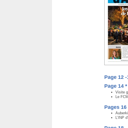
Page 12 
Page 14 *
Visite
Le FCM 
Pages 16 
Auberki
L’INP d
Page 18 