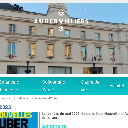
Enfance &
Solidarité &
Cadre de
Habitat
Jeunesse
Santé
vie
>
Auber aujourd’hui
>
Les Nouvelles d’Auber
 2023
Le numéro de mai 2023 du journal Les Nouvelles d’Au
de paraître !
Sommaire