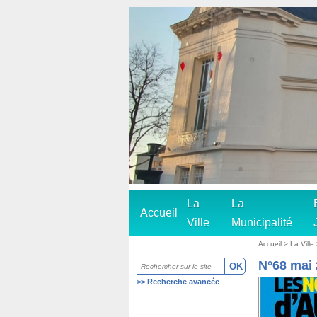
La
La
Accueil
Ville
Municipalité
Accueil
>
La Ville
N°68 mai
>>
Recherche avancée