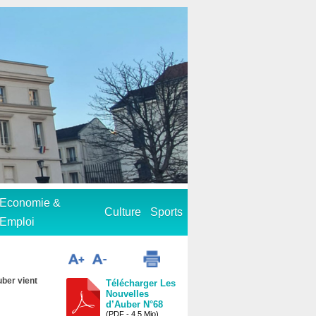
Economie &
Culture
Sports
Emploi
ber vient
Télécharger Les
Nouvelles
d’Auber N°68
(PDF - 4.5 Mio)