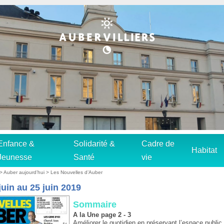
Enfance &
Solidarité &
Cadre de
Habitat
Jeunesse
Santé
vie
>
Auber aujourd’hui
>
Les Nouvelles d’Auber
juin au 25 juin 2019
Sommaire
A la Une page 2 - 3
Améliorer le quotidien en préservant l’espace public