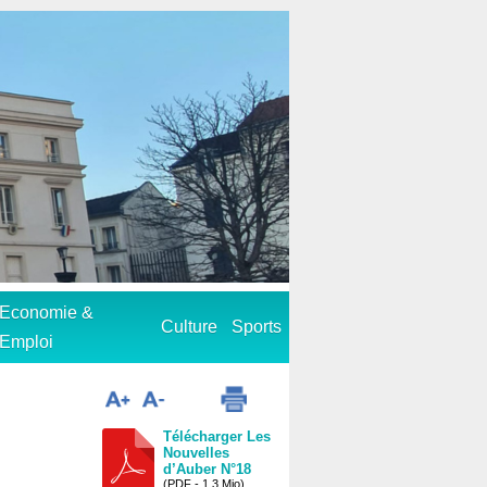
Economie &
Culture
Sports
Emploi
Télécharger Les
Nouvelles
d’Auber N°18
(PDF - 1.3 Mio)