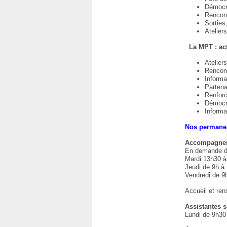
Démocra
Rencon
Sorties,
Atelier
La MPT : act
Atelier
Rencont
Informa
Partena
Renforc
Démocra
Informa
Nos permanen
Accompagnem
En demande d’i
Mardi 13h30 à
Jeudi de 9h à
Vendredi de 9
Accueil et re
Assistantes 
Lundi de 9h30