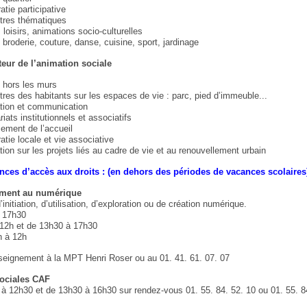
tie participative
tres thématiques
 loisirs, animations socio-culturelles
s broderie, couture, danse, cuisine, sport, jardinage
eur de l’animation sociale
s hors les murs
res des habitants sur les espaces de vie : parc, pied d’immeuble...
tion et communication
riats institutionnels et associatifs
ement de l’accueil
tie locale et vie associative
tion sur les projets liés au cadre de vie et au renouvellement urbain
ces d’accès aux droits : (en dehors des périodes de vacances scolaires
ent au numérique
nitiation, d’utilisation, d’exploration ou de création numérique.
 17h30
 12h et de 13h30 à 17h30
h à 12h
nseignement à la MPT Henri Roser ou au 01. 41. 61. 07. 07
sociales CAF
 à 12h30 et de 13h30 à 16h30 sur rendez-vous 01. 55. 84. 52. 10 ou 01. 55. 8