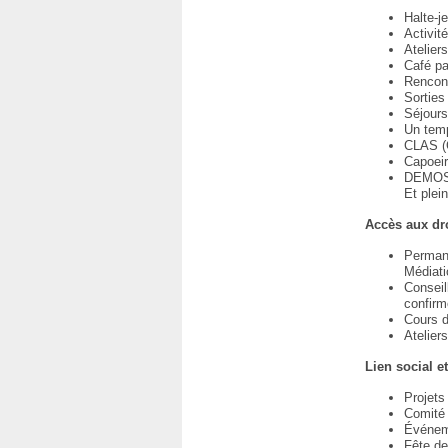
Halte-j
Activité
Atelier
Café pa
Rencont
Sorties
Séjours
Un temp
CLAS (C
Capoei
DEMOS (
Et plei
Accès aux dr
Permane
Médiati
Conseil
confir
Cours d
Atelier
Lien social e
Projets
Comité
Événeme
Fête de