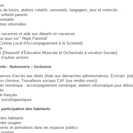
eux
s de loisirs, ateliers créatifs, sensoriels, langagiers, jeux et motricité...
s enfants-parents
rentalité
res informelles
 vacances et aide aux départs en vacances
s pour soi " Répit Parental"
ontrat Local d’Accompagnement à la Scolarité)
ra
Dispositif d’Éducation Musicale et Orchestrale à vocation Sociale)
n d’autres actions
oits - Autonomie – Inclusion
nces d’accès aux droits (Aide aux démarches administratives, Écrivain pub
on chinoise, Travailleurs sociaux CAF (sur rendez-vous))
ler numérique : accompagnement numérique, ateliers informatique pour début
més
e français
s sociolinguistiques
t participation des habitants
 des habitants
 des usagers
nts et animations dans les espaces publics
 quartier