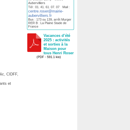
Aubervilliers
Tél : 01. 41. 61. 07. 07 Mail :
centre.roser@mairie-
aubervilliers.fr
Bus : 173 ou 139, arrêt Murger
RER B : La Plaine Stade de
France
Vacances d’été
2025 : activités
et sorties à la
Maison pour
tous Henri Roser
(PDF - 591.1 kio)
lic, CIDFF,
ants et