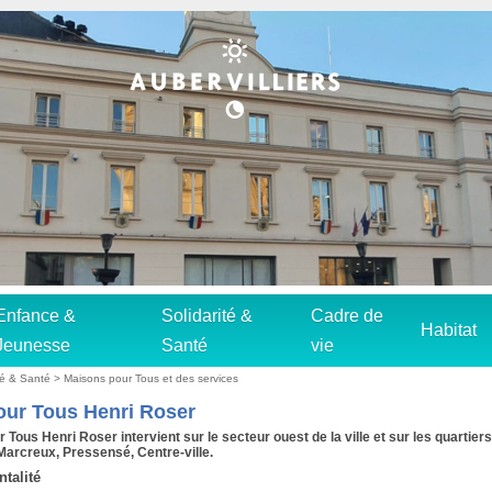
Enfance &
Solidarité &
Cadre de
Habitat
Jeunesse
Santé
vie
ité & Santé
>
Maisons pour Tous et des services
our Tous Henri Roser
Tous Henri Roser intervient sur le secteur ouest de la ville et sur les quartiers
Marcreux, Pressensé, Centre-ville.
ntalité