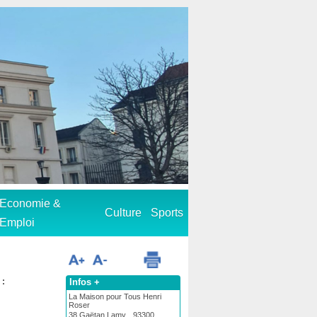
Economie &
Culture
Sports
Emploi
Infos +
 :
La Maison pour Tous Henri
Roser
38 Gaëtan Lamy 93300