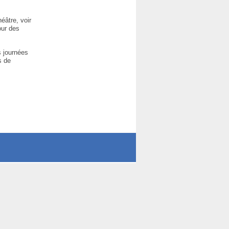
éâtre, voir
our des
s journées
s de