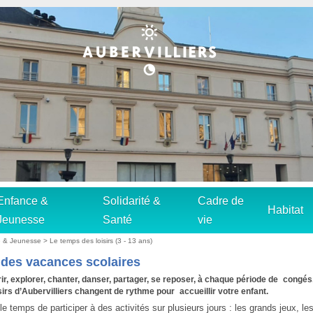
Enfance &
Solidarité &
Cadre de
Habitat
Jeunesse
Santé
vie
e & Jeunesse
>
Le temps des loisirs (3 - 13 ans)
des vacances scolaires
ir, explorer, chanter, danser, partager, se reposer, à chaque période de congés,
sirs d’Aubervilliers changent de rythme pour accueillir votre enfant.
le temps de participer à des activités sur plusieurs jours : les grands jeux, les