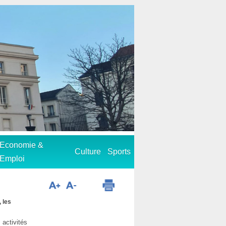
Economie &
Culture
Sports
Emploi
 les
 activités