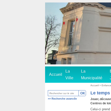
La
La
Accueil
Ville
Municipalité
Accueil
>
Enfanc
Le temps 
>>
Recherche avancée
Jouer, découvr
Centres de loi
Celui-ci prend 