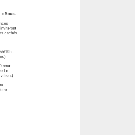
e
« Sous-
ances
inviteront
des cachés.
5h/19h -
ers)
0 pour
ée Le
illiers)
pu
Votre