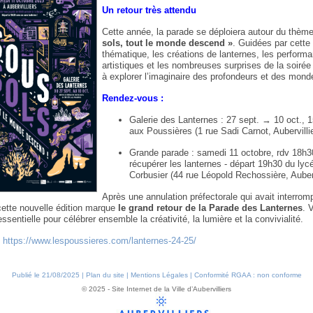
Un retour très attendu
Cette année, la parade se déploiera autour du thèm
sols, tout le monde descend »
. Guidées par cette
thématique, les créations de lanternes, les perform
artistiques et les nombreuses surprises de la soirée 
à explorer l’imaginaire des profondeurs et des mon
Rendez-vous :
Galerie des Lanternes : 27 sept. → 10 oct., 1
aux Poussières (1 rue Sadi Carnot, Aubervilli
Grande parade : samedi 11 octobre, rdv 18h3
récupérer les lanternes - départ 19h30 du lyc
Corbusier (44 rue Léopold Rechossière, Auberv
Après une annulation préfectorale qui avait interrom
cette nouvelle édition marque
le grand retour de la Parade des Lanternes
. 
ssentielle pour célébrer ensemble la créativité, la lumière et la convivialité.
:
https://www.lespoussieres.com/lanternes-24-25/
Publié le 21/08/2025 |
Plan du site
|
Mentions Légales
|
Conformité RGAA : non conforme
© 2025 - Site Internet de la Ville d’Aubervilliers