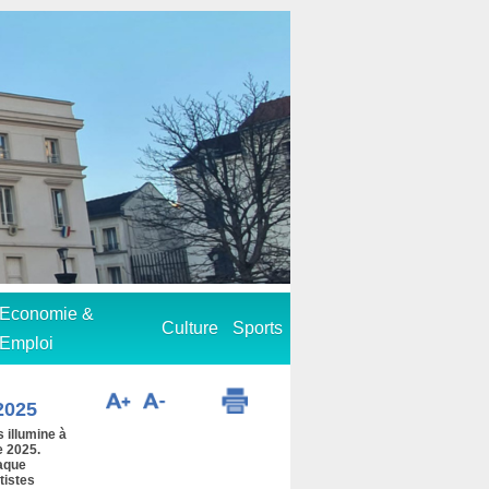
Economie &
Culture
Sports
Emploi
2025
 illumine à
e 2025.
haque
tistes