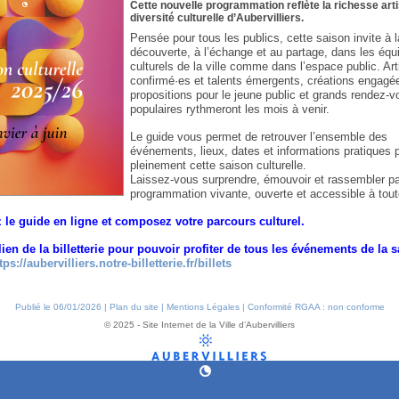
Cette nouvelle programmation reflète la richesse artis
diversité culturelle d’Aubervilliers.
Pensée pour tous les publics, cette saison invite à l
découverte, à l’échange et au partage, dans les éq
culturels de la ville comme dans l’espace public. Art
confirmé·es et talents émergents, créations engagé
propositions pour le jeune public et grands rendez-v
populaires rythmeront les mois à venir.
Le guide vous permet de retrouver l’ensemble des
événements, lieux, dates et informations pratiques p
pleinement cette saison culturelle.
Laissez-vous surprendre, émouvoir et rassembler p
programmation vivante, ouverte et accessible à tout
 le guide en ligne et composez votre parcours culturel.
lien de la billetterie pour pouvoir profiter de tous les événements de la 
tps://aubervilliers.notre-billetterie.fr/billets
Publié le 06/01/2026 |
Plan du site
|
Mentions Légales
|
Conformité RGAA : non conforme
© 2025 - Site Internet de la Ville d’Aubervilliers