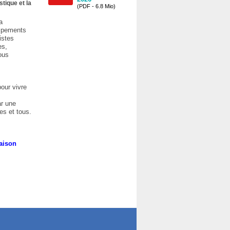
tique et la
(PDF - 6.8 Mio)
a
uipements
istes
es,
ous
our vivre
ar une
es et tous.
saison