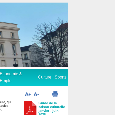
Economie &
Culture
Sports
Emploi
lle, qui
Guide de la
tacles
saison culturelle
s,
janvier - juin
2026