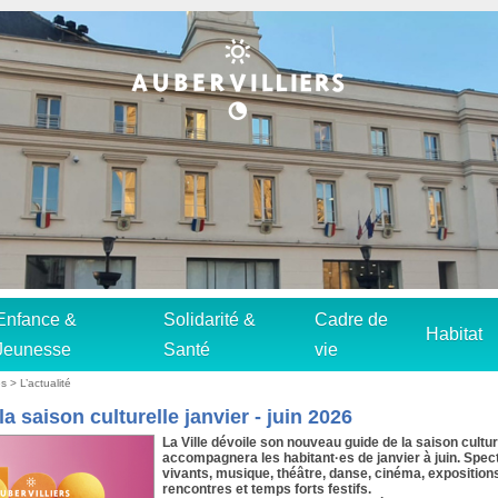
Enfance &
Solidarité &
Cadre de
Habitat
Jeunesse
Santé
vie
s > L’actualité
a saison culturelle janvier - juin 2026
La Ville dévoile son nouveau guide de la saison culture
accompagnera les habitant·es de janvier à juin. Spec
vivants, musique, théâtre, danse, cinéma, exposition
rencontres et temps forts festifs.