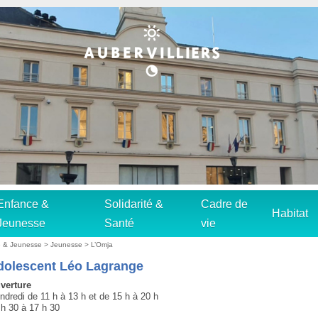
Enfance &
Solidarité &
Cadre de
Habitat
Jeunesse
Santé
vie
e & Jeunesse
>
Jeunesse
>
L’Omja
dolescent Léo Lagrange
verture
ndredi de 11 h à 13 h et de 15 h à 20 h
h 30 à 17 h 30