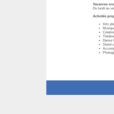
Vacances sco
Du lundi au ve
Activités pr
Arts pl
Musiqu
Créatio
Théâtr
Danse 
Stand 
Accomp
Photog