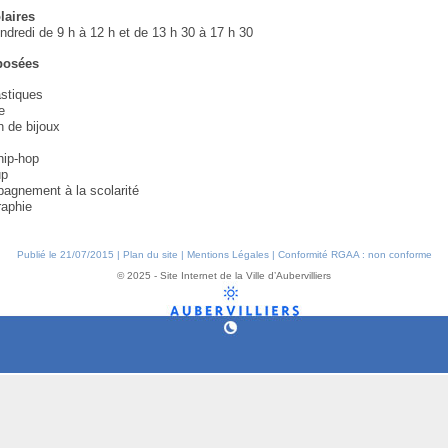
laires
ndredi de 9 h à 12 h et de 13 h 30 à 17 h 30
oposées
astiques
e
n de bijoux
e
hip-hop
up
agnement à la scolarité
raphie
Publié le 21/07/2015 |
Plan du site
|
Mentions Légales
|
Conformité RGAA : non conforme
© 2025 - Site Internet de la Ville d’Aubervilliers