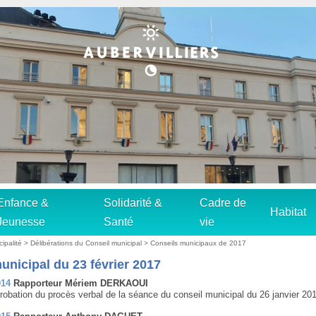
Enfance &
Solidarité &
Cadre de
Habitat
Jeunesse
Santé
vie
cipalité
>
Délibérations du Conseil municipal
>
Conseils municipaux de 2017
unicipal du 23 février 2017
014
Rapporteur Mériem DERKAOUI
robation du procès verbal de la séance du conseil municipal du 26 janvier 20