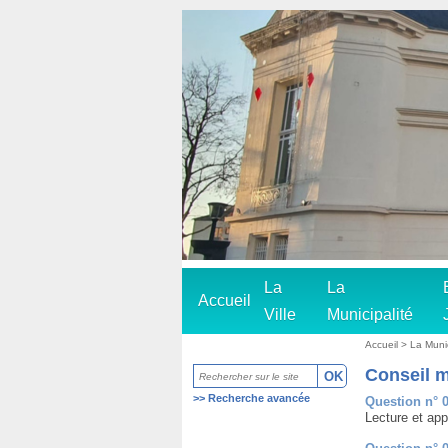
La
La
Accueil
Ville
Municipalité
Accueil
>
La Muni
Conseil m
>>
Recherche avancée
Question n° 
Lecture et app