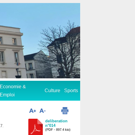
Economie &
Culture
Sports
Emploi
deliberation
n°014
17.
(PDF - 897.4 kio)