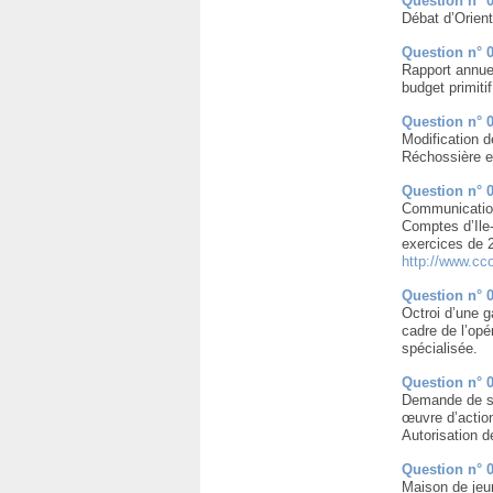
Question n° 
Débat d’Orient
Question n° 
Rapport annuel
budget primiti
Question n° 
Modification d
Réchossière e
Question n° 
Communication
Comptes d’Ile-
exercices de 2
http://www.cc
Question n° 
Octroi d’une 
cadre de l’opé
spécialisée.
Question n° 
Demande de su
œuvre d’action
Autorisation d
Question n° 
Maison de jeu