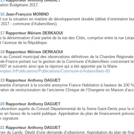
015
Rapporteur Anthony DAGUET
ation Budgétaire 2017.
016
Jean-François MONINO
 sur la situation en matière de développement durable (débat d’orientation bu
f 2017 - commune d’Aubervilliers).
017
Rapporteur Mériem DERKAOUI
e la dénomination d’une partie de la rue des Cités, comprise entre la rue Léop
t l’avenue de la République.
018
Rapporteur Mériem DERKAOUI
 au Conseil municipal des observations définitives de la Chambre Régionale
de-France portant sur la gestion de la Commune d’Aubervilliers concernant l
007 et suivants ainsi que la réponse qui a été apportée par la Maire.
omptes.fr/Publications/Publications/Commune-d-Aubervilliers-93
019
Rapporteur Anthony DAGUET
garantie d’emprunt à la société anonyme France Habitation à hauteur de 100 %
ration de restructuration de l’ancienne Clinique de l’Orangerie en Maison d’acc
020
Rapporteur Anthony DAGUET
bvention auprès du Conseil Départemental de la Seine-Saint-Denis pour la 
s en faveur de la santé publique. Approbation du plan de financement prévisi
e signature.
021
Rapporteur Anthony DAGUET
nes du Landy. Dépôt d’une demande d’urbanisme. Approbation du plan de fi