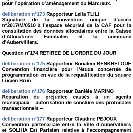
pour l’opération d’aménagement du Marcreux.
deliberation n°173
Rapporteur Leila TLILI
Signature de la convention unique d’accès
n°2017/M/0510 à l’espace sécurisé de la CAF pour la
consultation des données allocataires entre la Caisse
d’Allocations Familiales et la commune
d’Aubervilliers.
Question n°174 RETIREE DE L’ORDRE DU JOUR
deliberation n°175
Rapporteur Boualem BENKHELOUF
Convention financière pour l’étude concertée de
programmation en vue de la requalification du square
Lucien Brun.
deliberation n°176
Rapporteur Danièle MARINO
Réparation du préjudice causés à un agents
municipaux – autorisation de conclure des protocoles
transactionnels –
deliberation n°177
Rapporteur Claudine PEJOUX
Convention partenariale entre la Ville d’Aubervilliers
et SOLIHA Est Parisien relative à l’accompagnement