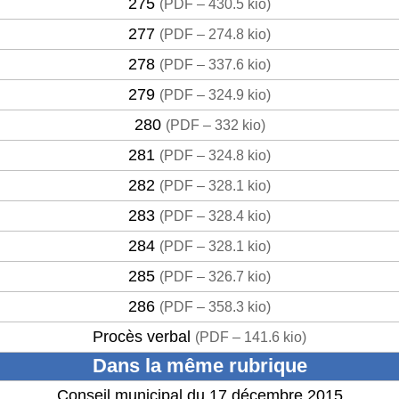
275
(
PDF – 430.5 kio
)
277
(
PDF – 274.8 kio
)
278
(
PDF – 337.6 kio
)
279
(
PDF – 324.9 kio
)
280
(
PDF – 332 kio
)
281
(
PDF – 324.8 kio
)
282
(
PDF – 328.1 kio
)
283
(
PDF – 328.4 kio
)
284
(
PDF – 328.1 kio
)
285
(
PDF – 326.7 kio
)
286
(
PDF – 358.3 kio
)
Procès verbal
(
PDF – 141.6 kio
)
Dans la même rubrique
Conseil municipal du 17 décembre 2015