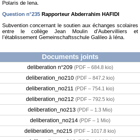
Polaris de Iena.
Question n°235
Rapporteur Abderrahim HAFIDI
Subvention concernant le soutien aux échanges scolaires
entre le collège Jean Moulin d’Aubervilliers et
l’établissement Gemeinschaftsschule Galileo à Iéna.
Documents joints
deliberation n°209
(
PDF – 684.8 kio
)
deliberation_no210
(
PDF – 847.2 kio
)
deliberation_no211
(
PDF – 754.1 kio
)
deliberation_no212
(
PDF – 792.5 kio
)
deliberation_no213
(
PDF – 1.3 Mio
)
deliberation_no214
(
PDF – 1 Mio
)
deliberation_no215
(
PDF – 1017.8 kio
)