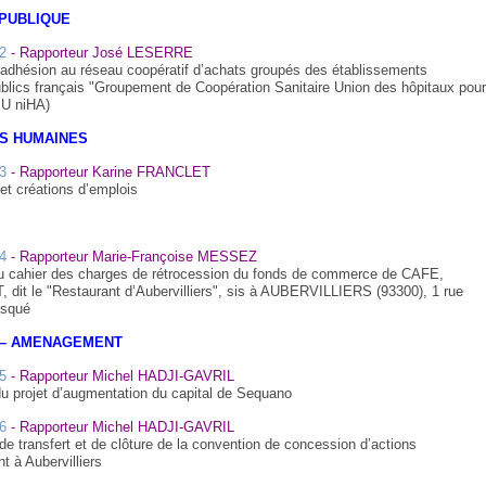
PUBLIQUE
2
- Rapporteur José LESERRE
d’adhésion au réseau coopératif d’achats groupés des établissements
ublics français "Groupement de Coopération Sanitaire Union des hôpitaux pour
 U niHA)
S HUMAINES
3
- Rapporteur Karine FRANCLET
et créations d’emplois
4
- Rapporteur Marie-Françoise MESSEZ
u cahier des charges de rétrocession du fonds de commerce de CAFE,
it le "Restaurant d’Aubervilliers", sis à AUBERVILLIERS (93300), 1 rue
esqué
 – AMENAGEMENT
5
- Rapporteur Michel HADJI-GAVRIL
du projet d’augmentation du capital de Sequano
6
- Rapporteur Michel HADJI-GAVRIL
e transfert et de clôture de la convention de concession d’actions
 à Aubervilliers