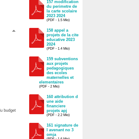
157 modification
du perimetre de
la carte scolaire
2023 2024
(PDF - 1.5 Mio)
158 appel a
projets de la cite
educative 2023
2024
(PDF - 1.4 Mio)
159 subventions
aux projets
pedagogiques
des ecoles
maternelles et
elementaires
(PDF - 2 Mio)
160 attribution d
une aide
financiere
du budget
projets apj
(PDF - 2.2 Mio)
161 signature de
l avenant no 3
omja
(PDF - 1.6 Mio)