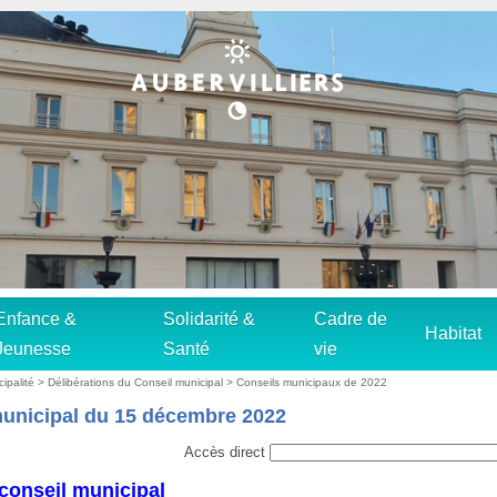
Enfance &
Solidarité &
Cadre de
Habitat
Jeunesse
Santé
vie
cipalité
>
Délibérations du Conseil municipal
>
Conseils municipaux de 2022
municipal du 15 décembre 2022
Accès direct
conseil municipal