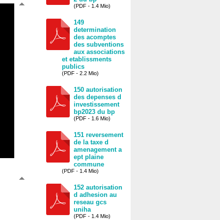
(PDF - 1.4 Mio)
149
determination
des acomptes
des subventions
aux associations
et etablissments
publics
(PDF - 2.2 Mio)
150 autorisation
des depenses d
investissement
bp2023 du bp
(PDF - 1.6 Mio)
151 reversement
de la taxe d
amenagement a
ept plaine
commune
(PDF - 1.4 Mio)
152 autorisation
d adhesion au
reseau gcs
uniha
(PDF - 1.4 Mio)