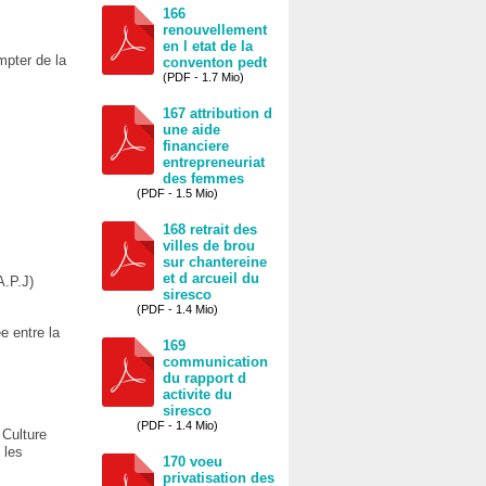
166
renouvellement
en l etat de la
mpter de la
conventon pedt
(PDF - 1.7 Mio)
167 attribution d
une aide
financiere
entrepreneuriat
des femmes
(PDF - 1.5 Mio)
168 retrait des
villes de brou
sur chantereine
et d arcueil du
A.P.J)
siresco
(PDF - 1.4 Mio)
e entre la
169
communication
du rapport d
activite du
siresco
(PDF - 1.4 Mio)
 Culture
 les
170 voeu
privatisation des