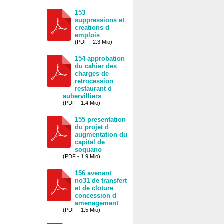
153
suppressions et
creations d
emplois
(PDF - 2.3 Mio)
154 approbation
du cahier des
charges de
retrocession
restaurant d
aubervilliers
(PDF - 1.4 Mio)
155 presentation
du projet d
augmentation du
capital de
soquano
(PDF - 1.9 Mio)
156 avenant
no31 de transfert
et de cloture
concession d
amenagement
(PDF - 1.5 Mio)