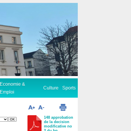
Economie &
Culture
Sports
Emploi
148 approbation
de la decision
modificative no
2 du bp