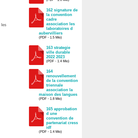
162 signature de
la convention
cadre
association les
 les
laboratoires d
aubervilliers
(PDF - 1.5 Mio)
163 strategie
ville durable
2022 2023
(PDF - 1.4 Mio)
164
renouvellement
de la convention
triennale
association la
maison des langues
(PDF - 1.8 Mio)
165 approbation
d une
convention de
partenariat cress
idf
(PDF - 1.4 Mio)