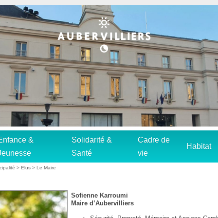
Enfance &
Solidarité &
Cadre de
Habitat
Jeunesse
Santé
vie
ipalité
>
Elus
> Le Maire
Sofienne Karroumi
Maire d’Aubervilliers