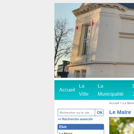
La
La
Accueil
Ville
Municipalité
Accueil
>
La Munic
Le Maire
>>
Recherche avancée
Elus
Le Maire