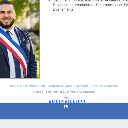
Sécurité, Propreté, Mémoire et Anciens Comb
Relations Internationales, Communication, G
Évènements
Mise à jour le |
Plan du site
|
Mentions Légales
|
Conformité RGAA : non conforme
© 2025 - Site Internet de la Ville d’Aubervilliers